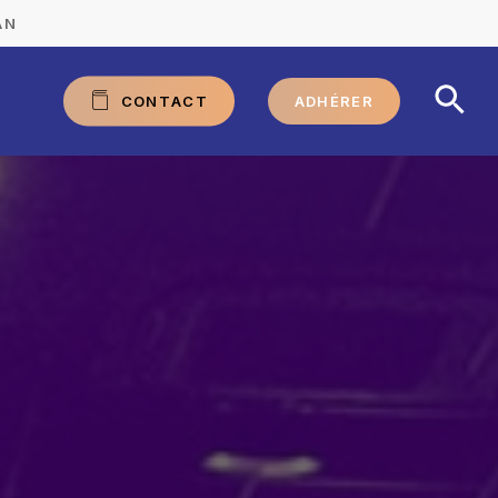
AN
C
O
N
T
A
C
T
ADHÉRER