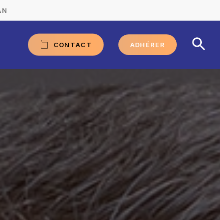
AN
C
O
N
T
A
C
T
ADHÉRER