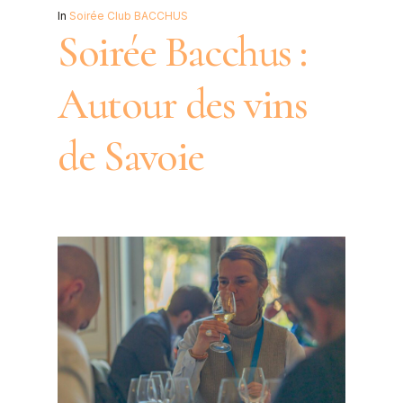
In
Soirée Club BACCHUS
Soirée Bacchus :
Autour des vins
de Savoie