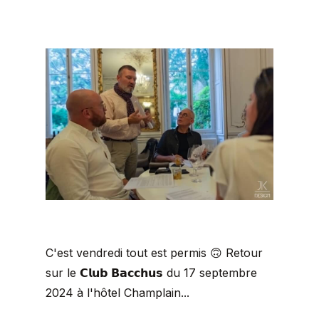
C'est vendredi tout est permis 🙃 Retour
sur le 𝗖𝗹𝘂𝗯 𝗕𝗮𝗰𝗰𝗵𝘂𝘀 du 17 septembre
2024 à l'hôtel Champlain...