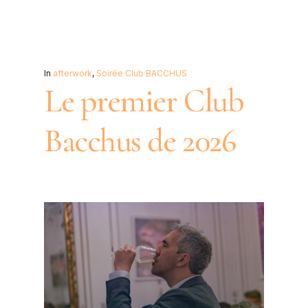
In
afterwork
,
Soirée Club BACCHUS
Le premier Club
Bacchus de 2026