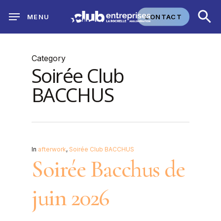
Skip
CONTACT
MENU
to
main
content
Category
Soirée Club
BACCHUS
In
afterwork
,
Soirée Club BACCHUS
Soirée Bacchus de
juin 2026