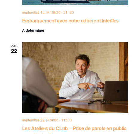
septembre 15 @ 18h30
-
21h30
Embarquement avec notre adhérent Interîles
A déterminer
MAR
22
septembre 22 @ 9h00
-
11h00
Les Ateliers du CLub – Prise de parole en public