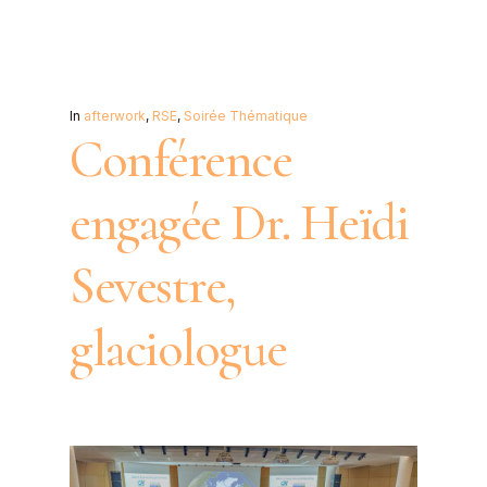
In
afterwork
,
RSE
,
Soirée Thématique
Conférence
engagée Dr. Heïdi
Sevestre,
glaciologue