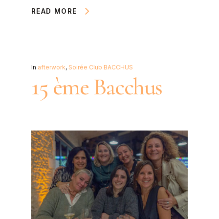
READ MORE
In
afterwork
,
Soirée Club BACCHUS
15 ème Bacchus