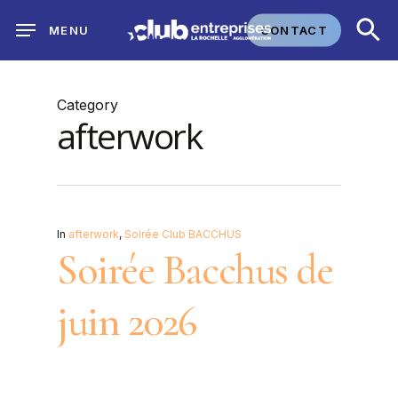
Skip
CONTACT
MENU
to
main
content
Category
afterwork
In
afterwork
,
Soirée Club BACCHUS
Soirée Bacchus de
juin 2026