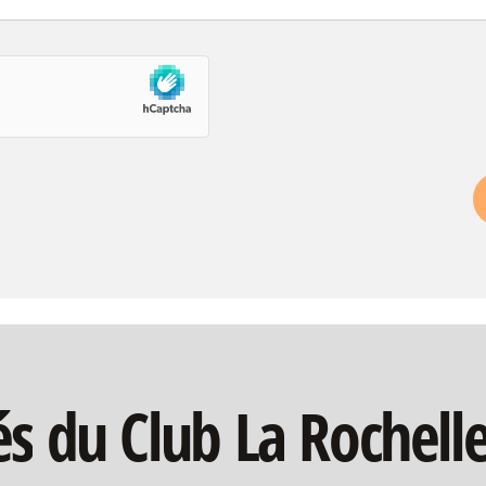
és
du
Club
La
Rochell