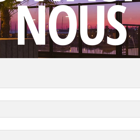
N
O
U
S
L