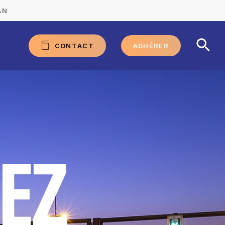
AN
C
O
N
T
A
C
T
ADHÉRER
E
Z