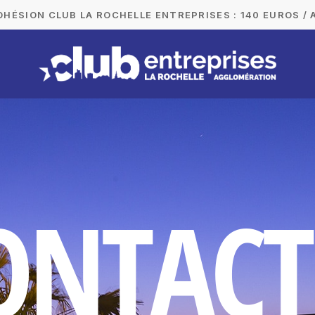
DHÉSION CLUB LA ROCHELLE ENTREPRISES : 140 EUROS / 
O
N
T
A
C
T