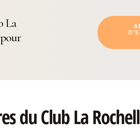
b La
A
D'E
 pour
res
du
Club
La
Rochel