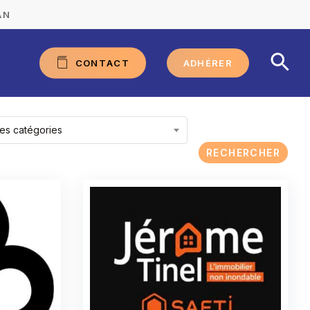
AN
C
O
N
T
A
C
T
ADHÉRER
les catégories
RECHERCHER