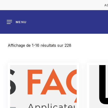
Skip
A
to
main
MENU
content
Affichage de 1-16 résultats sur 228