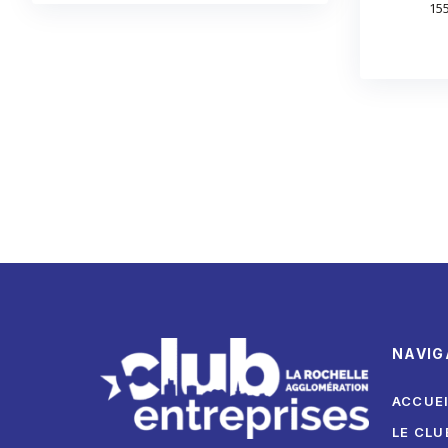
15
Pagination
des
publications
NAVIG
ACCUE
LE CLU