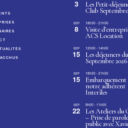
3
Les Petit-déjeun
I
Club Septembre
ENTS
PRISES
18h30
-
21h30
SEP
8
Visite d’entrepri
NAIRES
ACS Location
CT
12h00
-
14h00
SEP
TUALITÉS
15
Les déjeuners d
BACCHUS
Septembre 2026
18h30
-
21h30
SEP
15
Embarquement 
notre adhérent
Interîles
9h00
-
11h00
SEP
22
Les Ateliers du
– Prise de parol
public avec Xavi