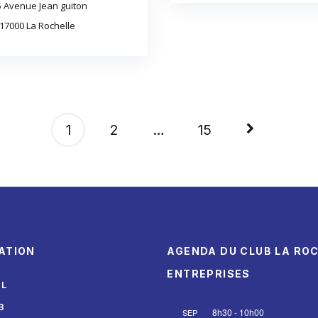
5 Avenue Jean guiton
17000 La Rochelle
1
2
…
15
ATION
AGENDA DU CLUB LA RO
ENTREPRISES
IL
B
8h30
-
10h00
SEP