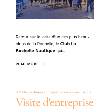
Retour sur la visite d'un des plus beaux
clubs de la Rochelle, le 𝗖𝗹𝘂𝗯 𝗟𝗮
𝗥𝗼𝗰𝗵𝗲𝗹𝗹𝗲 𝗡𝗮𝘂𝘁𝗶𝗾𝘂𝗲 qui...
READ MORE
In
Visite d'entreprise, chaque découverte est unique
Visite d’entreprise