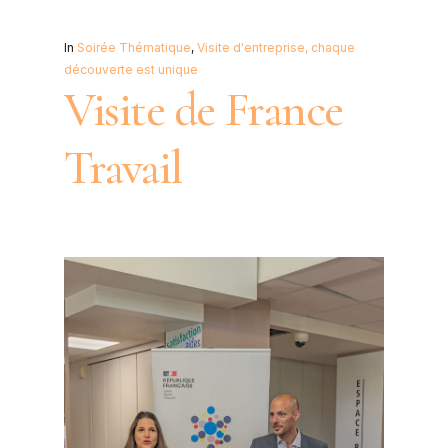
In
Soirée Thématique
,
Visite d'entreprise, chaque
découverte est unique
Visite de France
Travail