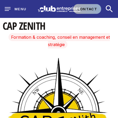
Skip
CONTACT
MENU
to
main
CAP ZENITH
content
Formation & coaching, conseil en management et
stratégie