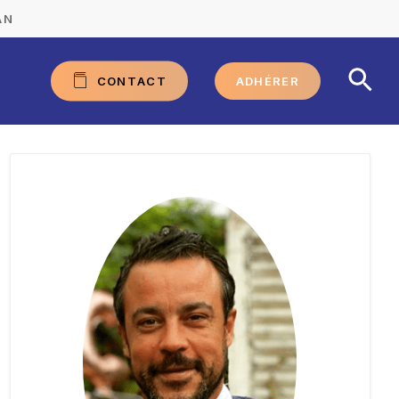
AN
C
O
N
T
A
C
T
ADHÉRER