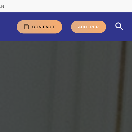
AN
C
O
N
T
A
C
T
ADHÉRER