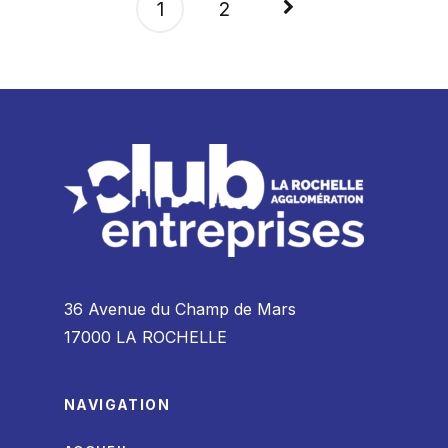
Pagination
1
2
des
publications
36 Avenue du Champ de Mars
17000 LA ROCHELLE
NAVIGATION