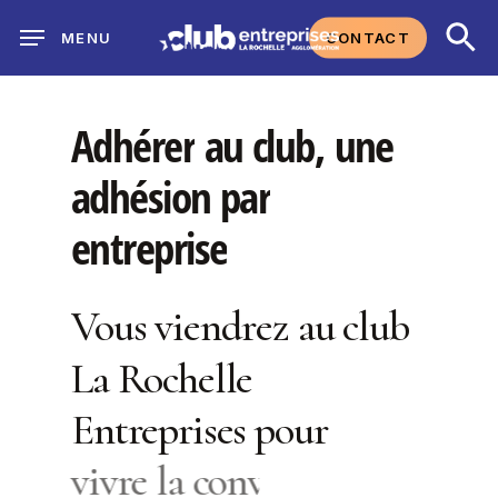
Skip
CONTACT
MENU
to
main
content
Adhérer
au
club,
une
adhésion
par
entreprise
Vous viendrez au club
La Rochelle
Entreprises pour
vivre la convivialité