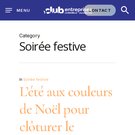
Skip
CONTACT
MENU
to
main
content
Category
Soirée festive
In
Soirée festive
L’été aux couleurs
de Noël pour
clôturer le