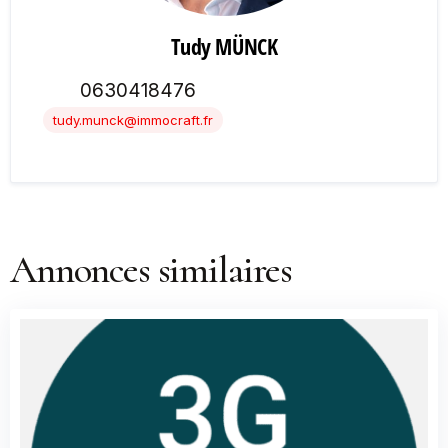
Tudy MÜNCK
0630418476
tudy.munck@immocraft.fr
Annonces similaires