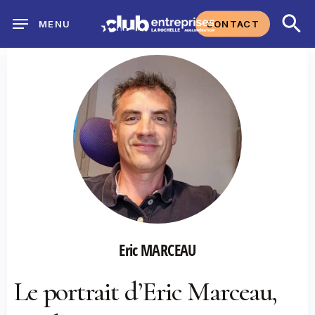
Skip
CONTACT
MENU
to
main
content
Eric MARCEAU
Le portrait d’Eric Marceau,