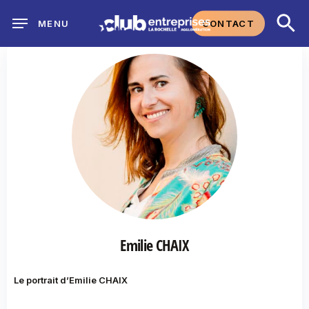
Skip
CONTACT
MENU
to
main
content
Emilie CHAIX
Le portrait d’Emilie CHAIX