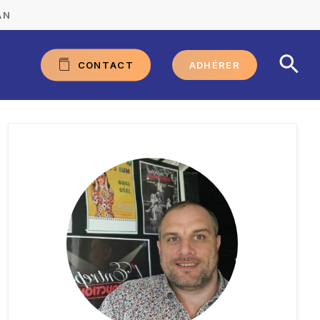
AN
C
O
N
T
A
C
T
ADHÉRER