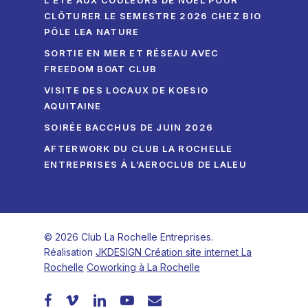
L’ÉTÉ AUX COULEURS DE NOËL POUR
CLÔTURER LE SEMESTRE 2026 CHEZ BIO
PÔLE LEA NATURE
SORTIE EN MER ET RÉSEAU AVEC
FREEDOM BOAT CLUB
VISITE DES LOCAUX DE KOESIO
AQUITAINE
SOIRÉE BACCHUS DE JUIN 2026
AFTERWORK DU CLUB LA ROCHELLE
ENTREPRISES À L’AEROCLUB DE LALEU
© 2026 Club La Rochelle Entreprises.
Réalisation
JKDESIGN Création site internet La
Rochelle
Coworking à La Rochelle
facebook
vimeo
linkedin
youtube
email