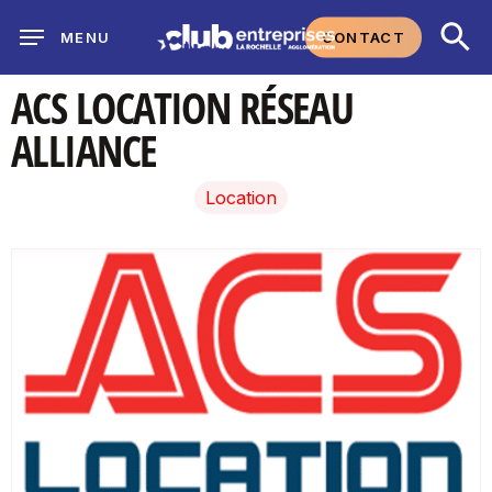
Skip
CONTACT
MENU
to
main
ACS LOCATION RÉSEAU
content
ALLIANCE
Location