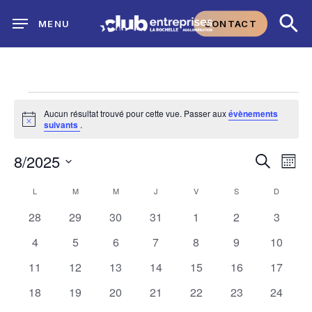
Skip
CONTACT
MENU
to
main
content
Évènements
Aucun résultat trouvé pour cette vue. Passer aux
évènements
Notice
suivants
.
Na
8/2025
Reche
Recherch
Mois
Sélectionnez
de
et
Calendrier
L
LUNDI
M
MARDI
M
MERCREDI
J
JEUDI
V
VENDREDI
S
SAMEDI
D
DIMANC
une
vu
0
0
0
0
0
0
0
28
29
30
31
1
2
3
date.
navig
de
évènements
évènements
évènements
évènements
évènements
évènements
évènem
0
0
0
0
0
0
0
4
5
6
7
8
9
10
Év
de
Évènements
évènements
évènements
évènements
évènements
évènements
évènements
évènem
0
0
0
0
0
0
0
11
12
13
14
15
16
17
évènements
évènements
évènements
évènements
évènements
évènements
évènem
vues
0
0
0
0
0
0
0
18
19
20
21
22
23
24
évènements
évènements
évènements
évènements
évènements
évènements
évènem