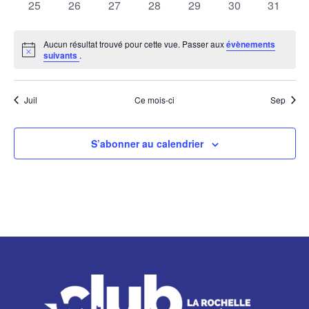
0
0
0
0
0
0
0
25
26
27
28
29
30
31
Évène
évènements
évènements
évènements
évènements
évènements
évènements
évènem
Aucun résultat trouvé pour cette vue. Passer aux
évènements
Notice
suivants
.
Juil
Ce mois-ci
Sep
S’abonner au calendrier