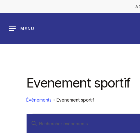
Skip
A
to
main
MENU
content
Evenement sportif
Évènements
Evenement sportif
Évènements
Recherche
SAISIR
MOT-
CLÉ.