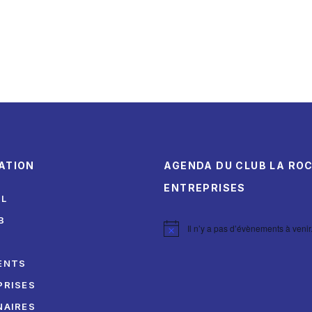
ATION
AGENDA DU CLUB LA RO
ENTREPRISES
IL
B
Il n’y a pas d’évènements à venir
Notice
I
ENTS
PRISES
NAIRES