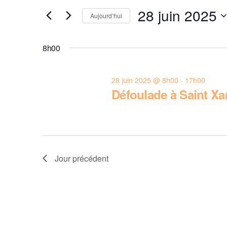
for
et
RECHERCHER
28 juin 2025
Aujourd’hui
ÉVÈNEMENTS
28
navigation
PAR
Sélectionnez
MOT-
une
8h00
juin
de
CLÉ.
date.
2025
vues
28 juin 2025 @ 8h00
-
17h00
Défoulade à Saint Xa
Évènements
Jour précédent