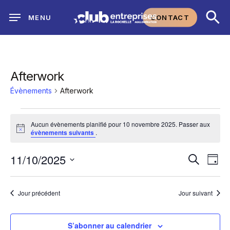
Skip
CONTACT
MENU
to
main
content
Afterwork
Évènements
Afterwork
Évènements
Aucun évènements planifié pour 10 novembre 2025. Passer aux
Notice
évènements suivants
.
for
Na
11/10/2025
Reche
Recherch
10
Jour
Sélectionnez
de
et
novembre
une
Jour précédent
Jour suivant
vu
date.
navig
2025
Év
S’abonner au calendrier