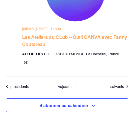
juillet 8 @ 9h00
-
11h00
Les Ateliers du CLub – Outil CANVA avec Fanny
Coutureau
ATELIER KS
RUE GASPARD MONGE, La Rochelle, France
10€
Évènements
Évènements
précédents
Aujourd’hui
suivants
S’abonner au calendrier