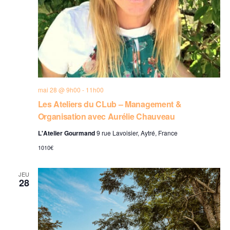
mai 28 @ 9h00
-
11h00
Les Ateliers du CLub – Management &
Organisation avec Aurélie Chauveau
L'Atelier Gourmand
9 rue Lavoisier, Aytré, France
1010€
JEU
28