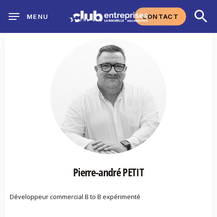
Skip
CONTACT
MENU
to
main
content
Pierre-andré PETIT
Développeur commercial B to B expérimenté