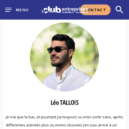
Skip
CONTACT
MENU
to
main
content
Léo TALLOIS
Je n’ai que le bac, et pourtant j’ai toujours su m’en sortir sans, après
différentes activités plus ou moins réussies j’en suis arrivé à un