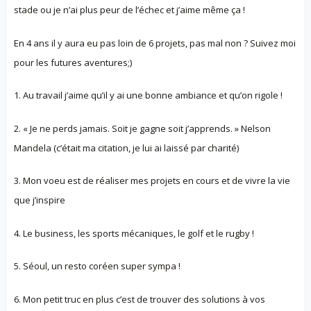
stade ou je n’ai plus peur de l’échec et j’aime même ça !
En 4 ans il y aura eu pas loin de 6 projets, pas mal non ? Suivez moi
pour les futures aventures;)
1. Au travail j’aime qu’il y ai une bonne ambiance et qu’on rigole !
2. « Je ne perds jamais. Soit je gagne soit j’apprends. » Nelson
Mandela (c’était ma citation, je lui ai laissé par charité)
3. Mon voeu est de réaliser mes projets en cours et de vivre la vie
que j’inspire
4. Le business, les sports mécaniques, le golf et le rugby !
5. Séoul, un resto coréen super sympa !
6. Mon petit truc en plus c’est de trouver des solutions à vos