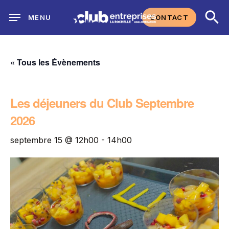
Skip
CONTACT
MENU
to
main
content
« Tous les Évènements
Les déjeuners du Club Septembre
2026
septembre 15 @ 12h00
-
14h00