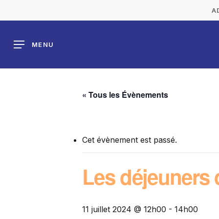
Skip
A
to
main
MENU
content
« Tous les Évènements
Cet évènement est passé.
Les déjeuners 
11 juillet 2024 @ 12h00
-
14h00