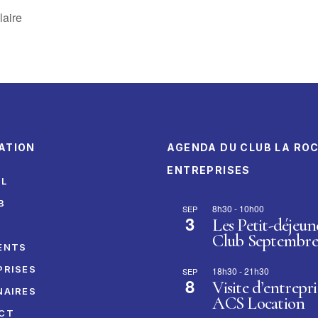
laire
ATION
AGENDA DU CLUB LA RO
ENTREPRISES
IL
B
8h30
-
10h00
SEP
3
Les Petit-déjeun
I
Club Septembre
ENTS
PRISES
18h30
-
21h30
SEP
8
Visite d’entrepri
NAIRES
ACS Location
CT