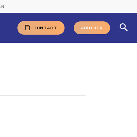
AN
C
O
N
T
A
C
T
ADHÉRER