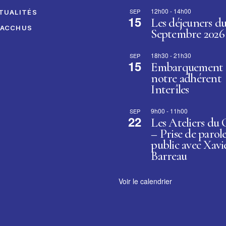
12h00
-
14h00
SEP
TUALITÉS
15
Les déjeuners d
BACCHUS
Septembre 2026
18h30
-
21h30
SEP
15
Embarquement 
notre adhérent
Interîles
9h00
-
11h00
SEP
22
Les Ateliers du
– Prise de parol
public avec Xavi
Barreau
Voir le calendrier