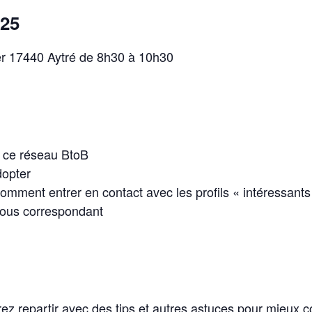
025
ier 17440 Aytré de 8h30 à 10h30
c ce réseau BtoB
dopter
mment entrer en contact avec les profils « intéressants
 nous correspondant
ez repartir avec des tips et autres astuces pour mieux