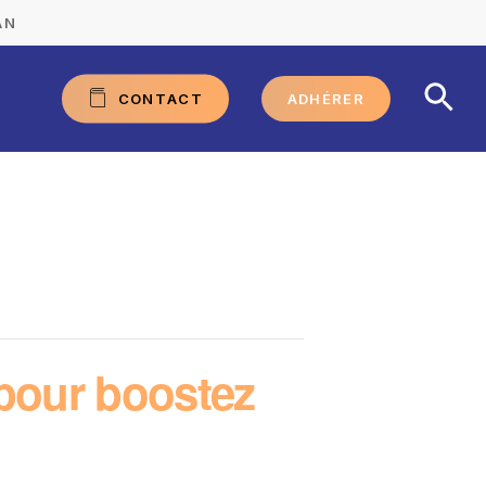
AN
C
O
N
T
A
C
T
ADHÉRER
 pour boostez