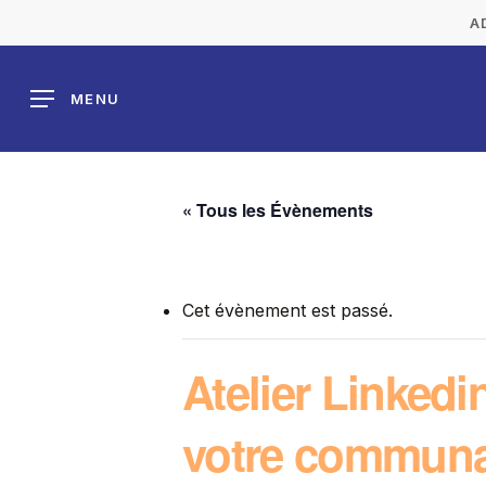
Skip
A
to
main
MENU
content
« Tous les Évènements
Cet évènement est passé.
Atelier Linkedi
votre commun