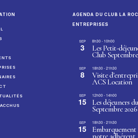
ATION
AGENDA DU CLUB LA RO
ENTREPRISES
IL
B
8h30
-
10h00
SEP
3
Les Petit-déjeun
I
Club Septembre
ENTS
PRISES
18h30
-
21h30
SEP
8
Visite d’entrepri
NAIRES
ACS Location
CT
12h00
-
14h00
SEP
TUALITÉS
15
Les déjeuners d
BACCHUS
Septembre 2026
18h30
-
21h30
SEP
15
Embarquement 
notre adhérent