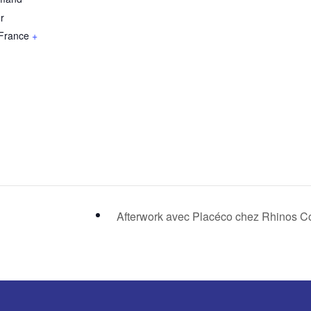
r
France
+
Afterwork avec Placéco chez Rhinos Co