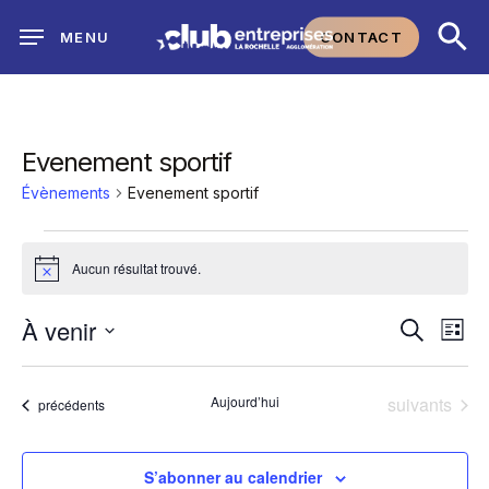
Skip
CONTACT
MENU
to
main
content
Evenement sportif
Évènements
Evenement sportif
Évènements
Aucun résultat trouvé.
Notice
Na
À venir
Reche
Recherch
Liste
Sélectionnez
de
et
une
Évènements
Aujourd’hui
suivants
Évènements
précédents
vu
date.
navig
Év
S’abonner au calendrier