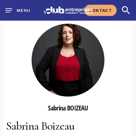
Skip
CONTACT
MENU
to
main
content
Sabrina BOIZEAU
Sabrina Boizeau