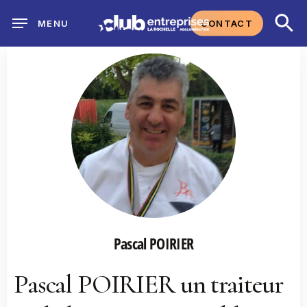
Skip
CONTACT
MENU
to
main
content
Pascal POIRIER
Pascal POIRIER un traiteur