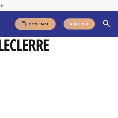
AN
C
O
N
T
A
C
T
ADHÉRER
LECLERRE