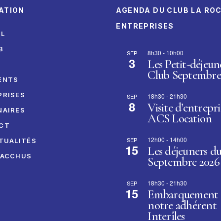
ATION
AGENDA DU CLUB LA RO
ENTREPRISES
IL
B
8h30
-
10h00
SEP
3
Les Petit-déjeun
I
Club Septembre
ENTS
PRISES
18h30
-
21h30
SEP
8
Visite d’entrepri
NAIRES
ACS Location
CT
12h00
-
14h00
SEP
TUALITÉS
15
Les déjeuners d
BACCHUS
Septembre 2026
18h30
-
21h30
SEP
15
Embarquement 
notre adhérent
Interîles