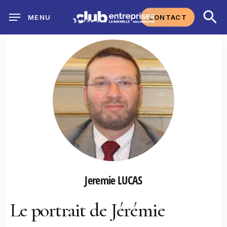
Skip
CONTACT
MENU
to
main
content
Jeremie LUCAS
Le portrait de Jérémie