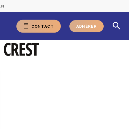
AN
C
O
N
T
A
C
T
ADHÉRER
 CREST