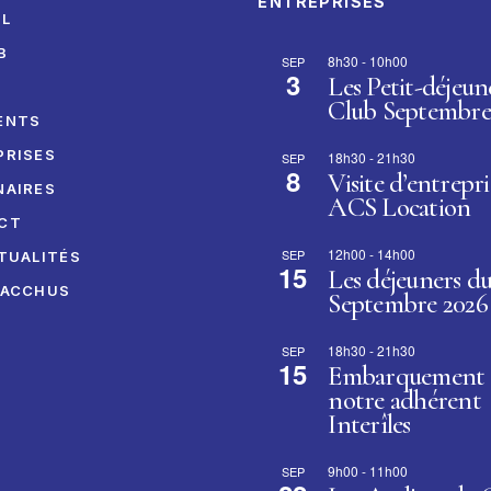
ENTREPRISES
IL
B
8h30
-
10h00
SEP
3
Les Petit-déjeun
I
Club Septembre
ENTS
PRISES
18h30
-
21h30
SEP
8
Visite d’entrepri
NAIRES
ACS Location
CT
12h00
-
14h00
SEP
TUALITÉS
15
Les déjeuners d
BACCHUS
Septembre 2026
18h30
-
21h30
SEP
15
Embarquement 
notre adhérent
Interîles
9h00
-
11h00
SEP