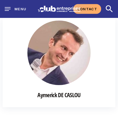
Skip
CONTACT
MENU
to
main
content
Aymerick DE CASLOU