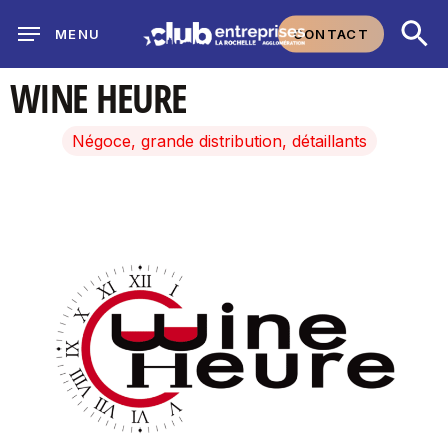
Skip
CONTACT
MENU
to
main
WINE HEURE
content
Négoce, grande distribution, détaillants