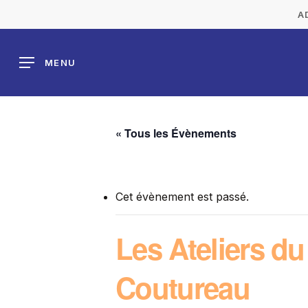
Skip
A
to
main
MENU
content
« Tous les Évènements
Cet évènement est passé.
Les Ateliers d
Coutureau