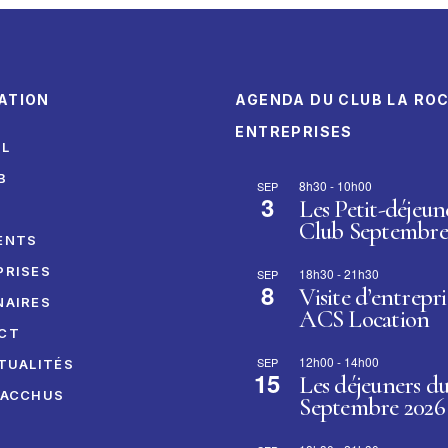
ATION
AGENDA DU CLUB LA RO
ENTREPRISES
IL
B
8h30
-
10h00
SEP
3
Les Petit-déjeun
I
Club Septembre
ENTS
PRISES
18h30
-
21h30
SEP
8
Visite d’entrepri
NAIRES
ACS Location
CT
12h00
-
14h00
SEP
TUALITÉS
15
Les déjeuners d
BACCHUS
Septembre 2026