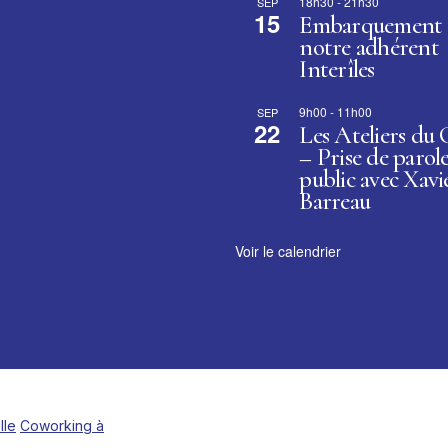
18h30
-
21h30
SEP
15
Embarquement 
notre adhérent
Interîles
9h00
-
11h00
SEP
22
Les Ateliers du
– Prise de parol
public avec Xavi
Barreau
Voir le calendrier
lle
Coworking à