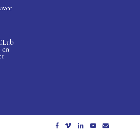
avec
 CLub
e en
er
facebook
vimeo
linkedin
youtube
email