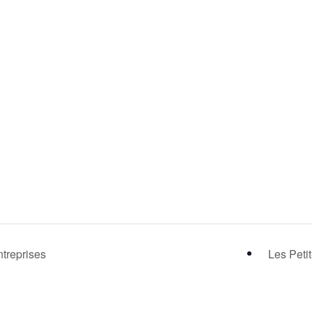
ntreprises
Les Peti