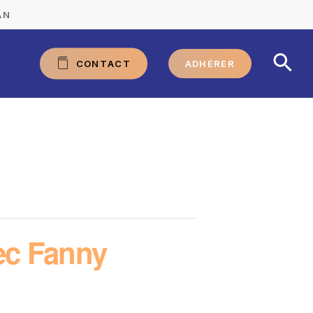
AN
C
O
N
T
A
C
T
ADHÉRER
ec Fanny