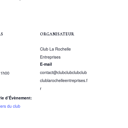
LS
ORGANISATEUR
Club La Rochelle
Entreprises
E-mail
contact@clubclubclubclub
11h00
clublarochelleentreprises.f
r
rie d’Évènement:
iers du club