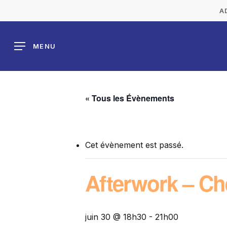
Skip
A
to
main
MENU
content
« Tous les Évènements
Cet évènement est passé.
Afterwork – C
juin 30 @ 18h30
-
21h00