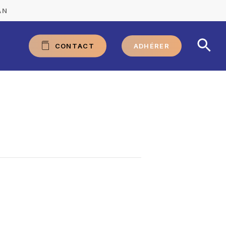
AN
C
O
N
T
A
C
T
ADHÉRER