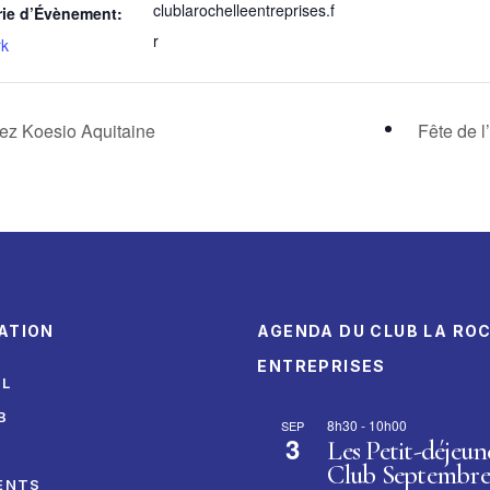
clublarochelleentreprises.f
rie d’Évènement:
r
rk
hez Koesio Aquitaine
Fête de l
ATION
AGENDA DU CLUB LA RO
ENTREPRISES
IL
B
8h30
-
10h00
SEP
3
Les Petit-déjeun
I
Club Septembre
ENTS