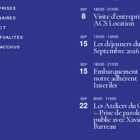
PRISES
18h30
-
21h30
SEP
8
Visite d’entrepri
NAIRES
ACS Location
CT
12h00
-
14h00
SEP
TUALITÉS
15
Les déjeuners d
BACCHUS
Septembre 2026
18h30
-
21h30
SEP
15
Embarquement 
notre adhérent
Interîles
9h00
-
11h00
SEP
22
Les Ateliers du
– Prise de parol
public avec Xavi
Barreau