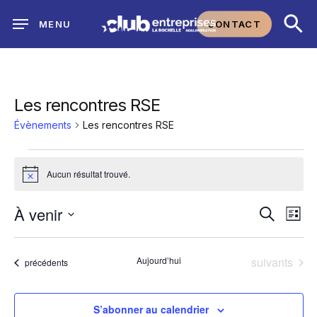
Skip
CONTACT
MENU
to
main
content
Les rencontres RSE
Évènements
Les rencontres RSE
Évènements
Aucun résultat trouvé.
Notice
Na
À venir
Reche
Recherch
Liste
Sélectionnez
de
et
une
Évènements
Aujourd’hui
suivants
Évènements
précédents
vu
date.
navig
Év
S’abonner au calendrier