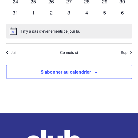
0
0
0
0
0
0
0
24
25
26
27
28
29
30
Évène
évènements
évènements
évènements
évènements
évènements
évènements
évènem
0
0
0
0
0
0
0
31
1
2
3
4
5
6
évènements
évènements
évènements
évènements
évènements
évènements
évènem
Il n’y a pas d’évènements ce jour là.
Notice
Juil
Ce mois-ci
Sep
S’abonner au calendrier