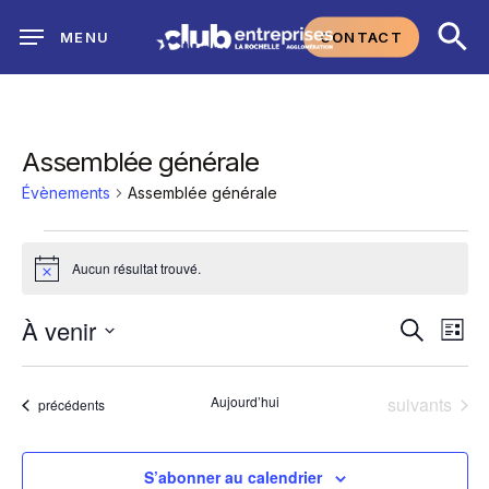
Skip
CONTACT
MENU
to
main
content
Assemblée générale
Évènements
Assemblée générale
Évènements
Aucun résultat trouvé.
Notice
Na
À venir
Reche
Recherch
Liste
Sélectionnez
de
et
une
Évènements
Aujourd’hui
suivants
Évènements
précédents
vu
date.
navig
Év
S’abonner au calendrier